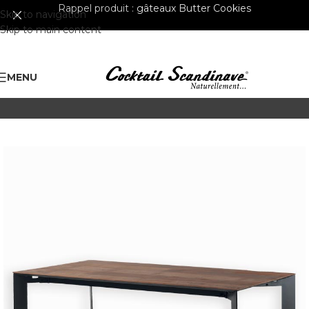
Rappel produit :
gâteaux Butter Cookies
Skip to navigation
Skip to main content
MENU