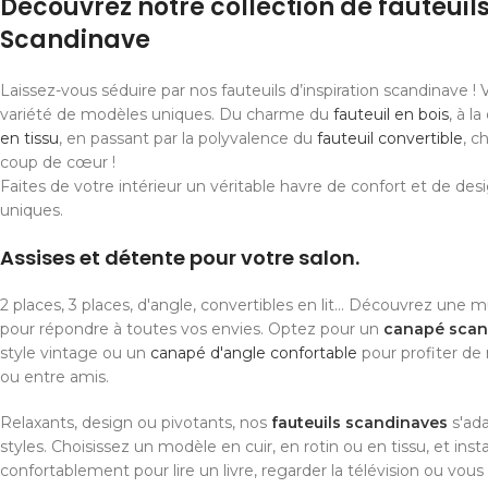
Découvrez notre collection de fauteuils
Scandinave
Laissez-vous séduire par nos fauteuils d’inspiration scandinave !
variété de modèles uniques. Du charme du
fauteuil en bois
, à l
en tissu
, en passant par la polyvalence du
fauteuil convertible
, c
coup de cœur !
Faites de votre intérieur un véritable havre de confort et de des
uniques.
Assises et détente pour votre salon.
2 places, 3 places, d'angle, convertibles en lit... Découvrez une
pour répondre à toutes vos envies. Optez pour un
canapé scan
style vintage ou un
canapé d'angle confortable
pour profiter de
ou entre amis.
Relaxants, design ou pivotants, nos
fauteuils scandinaves
s'ada
styles. Choisissez un modèle en cuir, en rotin ou en tissu, et inst
confortablement pour lire un livre, regarder la télévision ou vou