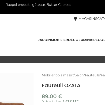
Rappel produit :
gâteaux Butter Cookies
MAGASINS
CAT
JARDIN
MOBILIER
DÉCO
LUMINAIRE
COL
Mobilier bois massif
Salon
Fauteuils
Fa
Fauteuil OZALA
89.00
€
Ecotaxe incluse :
2.63 € TTC