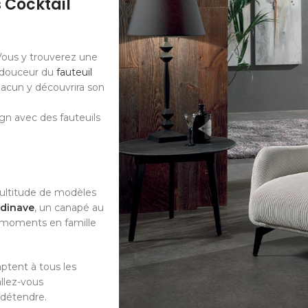
 Cocktail
 Vous y trouverez une
a douceur du
fauteuil
hacun y découvrira son
ign avec des fauteuils
 multitude de modèles
dinave
, un canapé au
 moments en famille
ptent à tous les
allez-vous
s détendre.