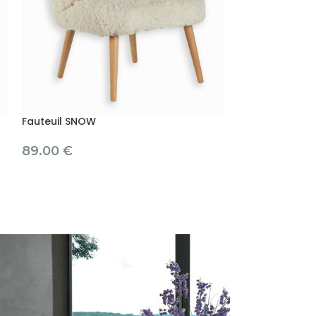
Fauteuil SNOW
Fauteuil TIANA
89.00
€
195.00
€