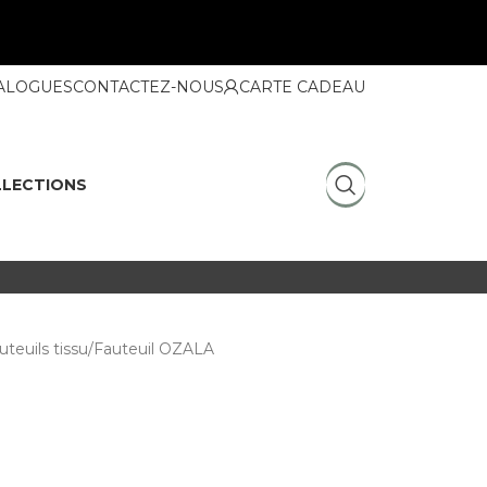
ALOGUES
CONTACTEZ-NOUS
CARTE CADEAU
LECTIONS
uteuils tissu
Fauteuil OZALA