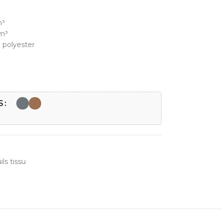
m³
/m³
 polyester
S
ls tissu