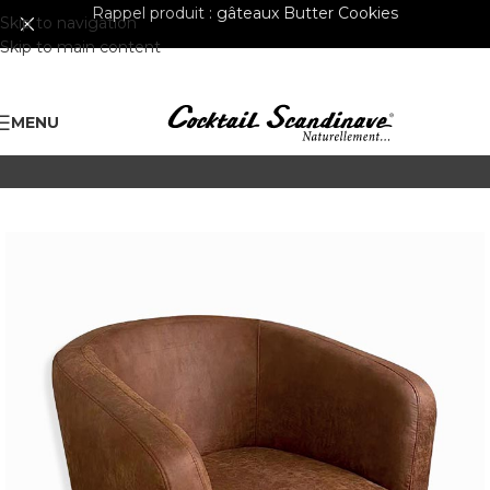
Rappel produit :
gâteaux Butter Cookies
Skip to navigation
Skip to main content
MENU