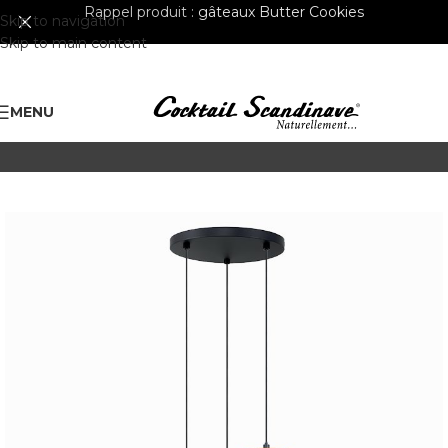
Rappel produit :
gâteaux Butter Cookies
Skip to navigation
Skip to main content
MENU