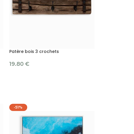
Patère bois 3 crochets
Patère triple BA
19.80
€
19.80
€
-51%