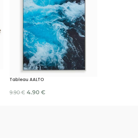
Tableau KIRAH
Tableau AALTO
12.90
€
4.90
€
9.90
€