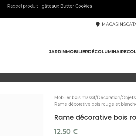
Rappel produit :
gâteaux Butter Cookies
MAGASINS
CAT
JARDIN
MOBILIER
DÉCO
LUMINAIRE
COL
Mobilier bois massif
Décoration
Objets
Rame décorative bois rouge et blanch
Rame décorative bois r
12.50
€