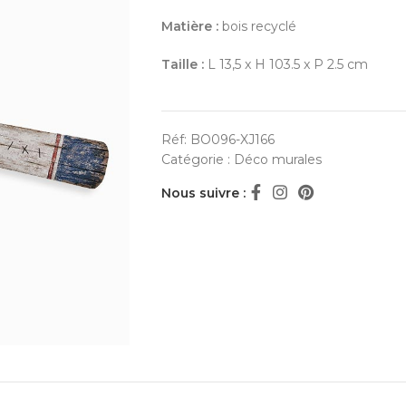
Matière :
bois recyclé
Taille :
L 13,5 x H 103.5 x P 2.5 cm
Réf:
BO096-XJ166
Catégorie :
Déco murales
Nous suivre :