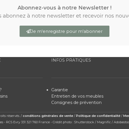
Abonnez-vous à notre Newsletter !
s abonnez à notre newsletter et recevoir nos nouv
Je m'enregistre pour m'abonner
E
INFOS PRATIQUES
?
Garantie
sins
Entretien de vos meubles
Consignes de prévention
its réservés. /
conditions générales de vente
/
Politique de confidentialité
/
Men
s - RCS Evry 331 321 760 France - Crédit photo : Shutterstock / Magnific / Adobesto