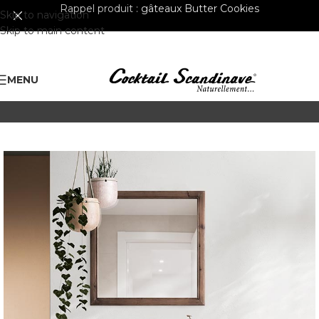
Rappel produit :
gâteaux Butter Cookies
Skip to navigation
Skip to main content
MENU