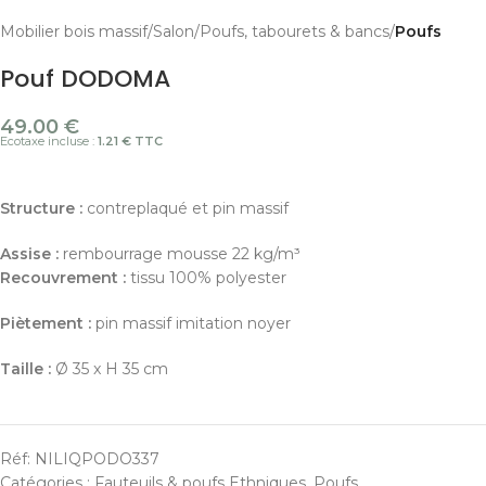
Mobilier bois massif
Salon
Poufs, tabourets & bancs
Poufs
Pouf DODOMA
49.00
€
Ecotaxe incluse :
1.21 € TTC
Structure :
contreplaqué et pin massif
Assise :
rembourrage mousse 22 kg/m³
Recouvrement :
tissu 100% polyester
Piètement :
pin massif imitation noyer
Taille :
Ø 35 x H 35 cm
Réf:
NILIQPODO337
Catégories :
Fauteuils & poufs Ethniques
,
Poufs