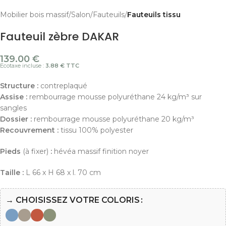
Mobilier bois massif
Salon
Fauteuils
Fauteuils tissu
Fauteuil zèbre DAKAR
139.00
€
Ecotaxe incluse :
3.88 € TTC
Structure :
contreplaqué
Assise :
rembourrage mousse polyuréthane 24 kg/m³ sur
sangles
Dossier :
rembourrage mousse polyuréthane 20 kg/m³
Recouvrement :
tissu 100% polyester
Pieds
(à fixer)
:
hévéa massif finition noyer
Taille :
L 66 x H 68 x l. 70 cm
→ CHOISISSEZ VOTRE COLORIS