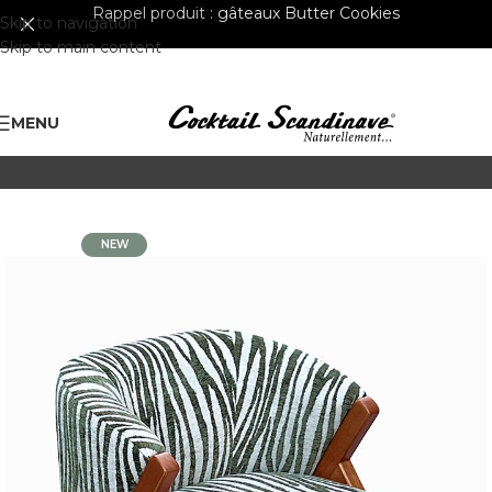
Rappel produit :
gâteaux Butter Cookies
Skip to navigation
Skip to main content
MENU
NEW