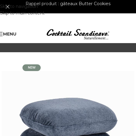
Rappel produit :
gâteaux Butter Cookies
Skip to navigation
Skip to main content
MENU
NEW