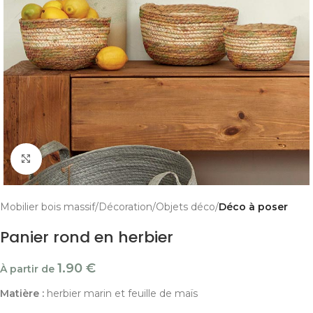
Cliquer pour agrandir
Mobilier bois massif
Décoration
Objets déco
Déco à poser
Panier rond en herbier
1.90
€
À partir de
Matière :
herbier marin et feuille de maïs