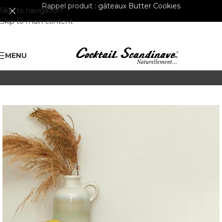
Rappel produit :
gâteaux Butter Cookies
Skip to navigation
Skip to main content
MENU