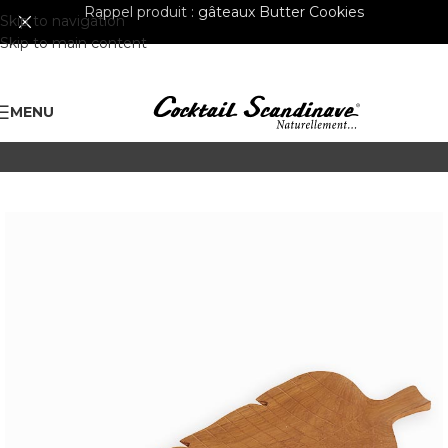
Rappel produit :
gâteaux Butter Cookies
Skip to navigation
Skip to main content
MENU