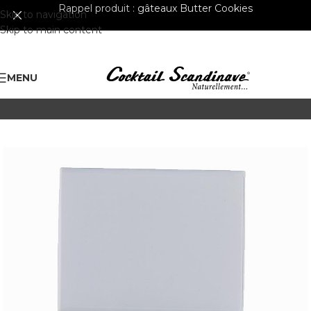
Rappel produit :
gâteaux Butter Cookies
Skip to navigation
Skip to main content
MENU