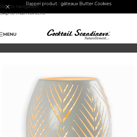
Rappel produit :
gâteaux Butter Cookies
Skip to navigation
Skip to main content
MENU