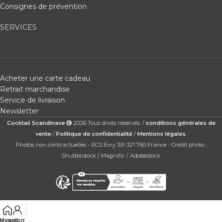
Consignes de prévention
SERVICES
Acheter une carte cadeau
Retrait marchandise
Service de livraison
Newsletter
Cocktail Scandinave
2026 Tous droits réservés. /
conditions générales de
vente
/
Politique de confidentialité
/
Mentions légales
.
Photos non contractuelles - RCS Evry 331 321 760 France - Crédit photo :
Shutterstock / Magnific / Adobestock
ccueil
Mon compte