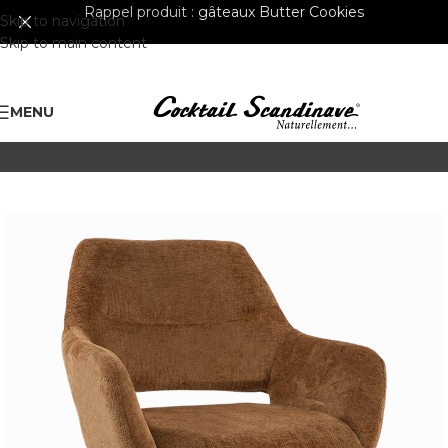
Rappel produit :
gâteaux Butter Cookies
Skip to navigation
Skip to main content
MENU