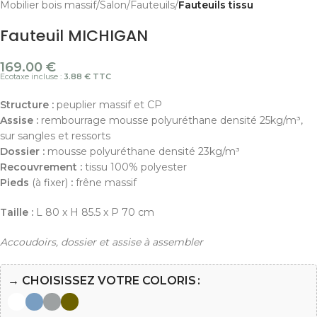
Mobilier bois massif
Salon
Fauteuils
Fauteuils tissu
Fauteuil MICHIGAN
169.00
€
Ecotaxe incluse :
3.88 € TTC
Structure :
peuplier massif et CP
Assise :
rembourrage mousse polyuréthane densité 25kg/m³,
sur sangles et ressorts
Dossier :
mousse polyuréthane densité 23kg/m³
Recouvrement :
tissu 100% polyester
Pieds
(à fixer)
:
frêne massif
Taille :
L 80 x H 85.5 x P 70 cm
Accoudoirs, dossier et assise à assembler
→ CHOISISSEZ VOTRE COLORIS