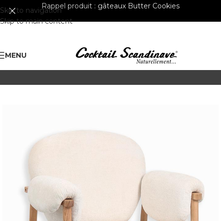
Rappel produit :
gâteaux Butter Cookies
Skip to navigation
Skip to main content
MENU