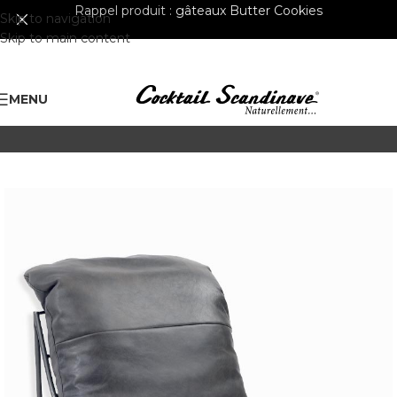
Rappel produit :
gâteaux Butter Cookies
Skip to navigation
Skip to main content
MENU