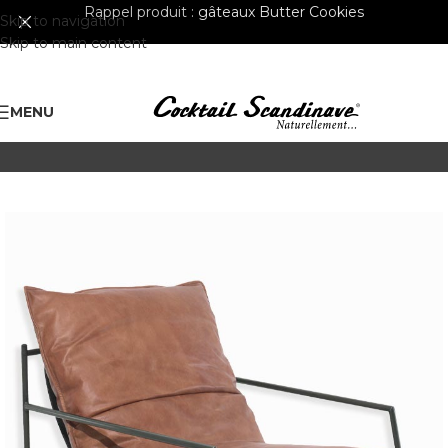
Rappel produit :
gâteaux Butter Cookies
Skip to navigation
Skip to main content
MENU