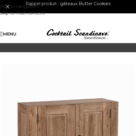
Rappel produit :
gâteaux Butter Cookies
Skip to navigation
Skip to main content
MENU