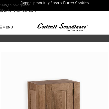
Rappel produit :
gâteaux Butter Cookies
Skip to navigation
Skip to main content
MENU