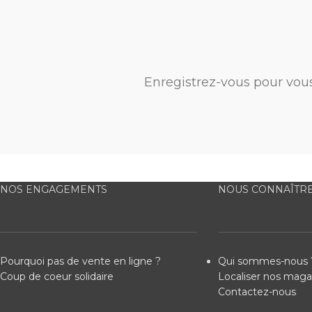
Enregistrez-vous pour vou
NOS ENGAGEMENTS
NOUS CONNAÎTR
Pourquoi pas de vente en ligne ?
Qui sommes-nous 
Coup de coeur solidaire
Localiser nos maga
Contactez-nous