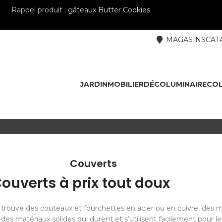
Rappel produit :
gâteaux Butter Cookies
MAGASINS
CAT
JARDIN
MOBILIER
DÉCO
LUMINAIRE
COL
Couverts
ouverts à prix tout doux
trouve des couteaux et fourchettes en acier ou en cuivre, des m
des matériaux solides qui durent et s’utilisent facilement pour les