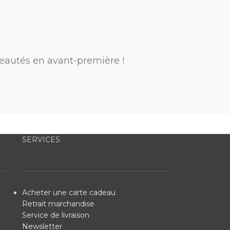
eautés en avant-première !
SERVICES
Acheter une carte cadeau
Retrait marchandise
Service de livraison
Newsletter