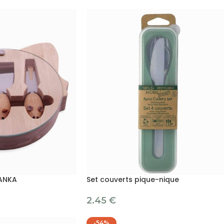
LANKA
Set couverts pique-nique
2.45
€
-54%