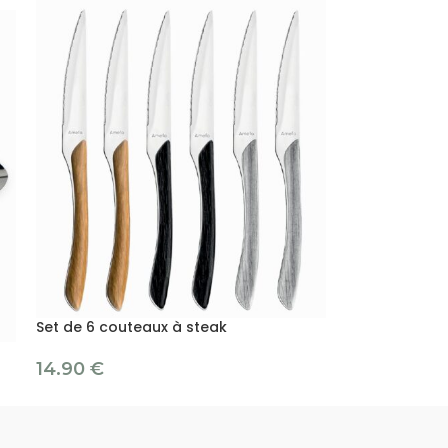
Set de 6 couteaux à steak
14.90
€