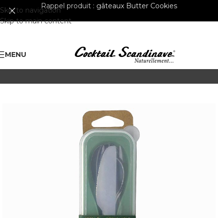
Rappel produit :
gâteaux Butter Cookies
Skip to navigation
Skip to main content
MENU