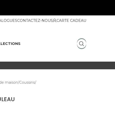
ALOGUES
CONTACTEZ-NOUS
CARTE CADEAU
LECTIONS
de maison
Coussins
ULEAU