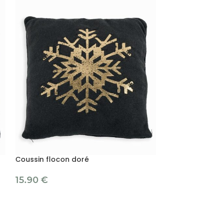
Coussin flocon doré
Coussin KANI
15.90
€
9.90
€