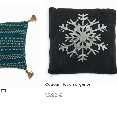
Coussin flocon argenté
UTTI
15.90
€