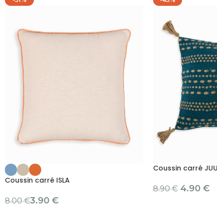
Coussin carré JU
Coussin carré ISLA
4.90
€
8.90
€
3.90
€
8.00
€