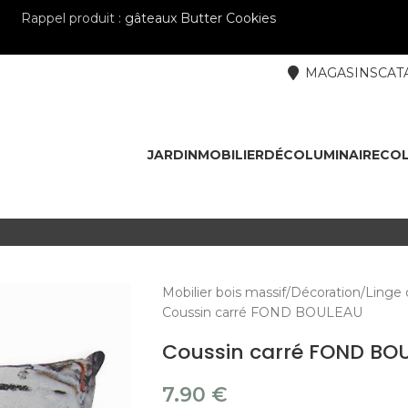
Rappel produit :
gâteaux Butter Cookies
MAGASINS
CAT
JARDIN
MOBILIER
DÉCO
LUMINAIRE
COL
Mobilier bois massif
Décoration
Linge 
Coussin carré FOND BOULEAU
Coussin carré FOND BO
7.90
€