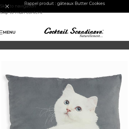
Rappel produit :
gâteaux Butter Cookies
Skip to navigation
Skip to main content
MENU