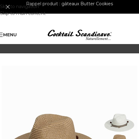
Rappel produit :
gâteaux Butter Cookies
Skip to navigation
Skip to main content
MENU