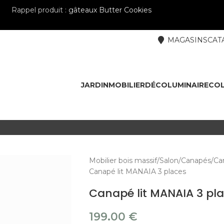
Rappel produit :
gâteaux Butter Cookies
MAGASINS
CAT
JARDIN
MOBILIER
DÉCO
LUMINAIRE
COL
Mobilier bois massif
Salon
Canapés
Ca
Canapé lit MANAIA 3 places
Canapé lit MANAIA 3 pl
199.00
€