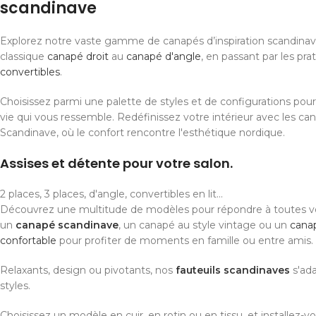
scandinave
Explorez notre vaste gamme de canapés d’inspiration scandinave
classique
canapé droit
au
canapé d'angle
, en passant par les pra
convertibles
.
Choisissez parmi une palette de styles et de configurations pou
vie qui vous ressemble. Redéfinissez votre intérieur avec les ca
Scandinave, où le confort rencontre l'esthétique nordique.
Assises et détente pour votre salon.
2 places, 3 places, d'angle, convertibles en lit...
Découvrez une multitude de modèles pour répondre à toutes v
un
canapé scandinave
, un canapé au style vintage ou un
cana
confortable
pour profiter de moments en famille ou entre amis.
Relaxants, design ou pivotants, nos
fauteuils scandinaves
s'ada
styles.
Choisissez un modèle en cuir, en rotin ou en tissu, et installez