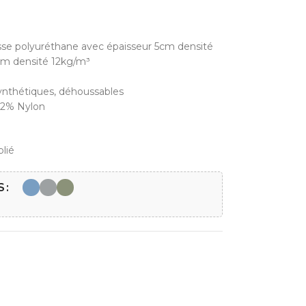
e polyuréthane avec épaisseur 5cm densité
cm densité 12kg/m³
synthétiques, déhoussables
12% Nylon
lié
S