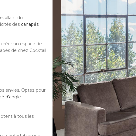
, allant du
ticités des
canapés
r créer un espace de
napés de chez Cocktail
os envies. Optez pour
pé d'angle
ptent à tous les
-vous confortablement