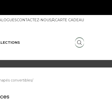
ALOGUES
CONTACTEZ-NOUS
CARTE CADEAU
LECTIONS
napés convertibles
aces