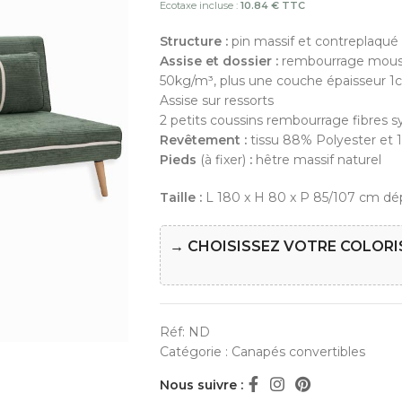
Ecotaxe incluse :
10.84 € TTC
Structure :
pin massif et contreplaqué
Assise et dossier :
rembourrage mouss
50kg/m³, plus une couche épaisseur 1
Assise sur ressorts
2 petits coussins rembourrage fibres 
Revêtement :
tissu 88% Polyester et 
Pieds
(à fixer)
:
hêtre massif naturel
Taille :
L 180 x H 80 x P 85/107 cm dép
→ CHOISISSEZ VOTRE COLORI
Réf:
ND
Catégorie :
Canapés convertibles
Nous suivre :