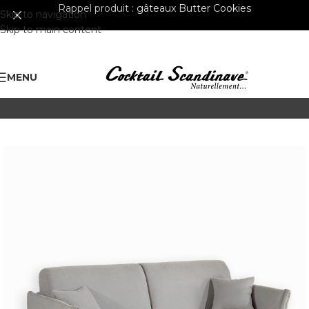
Rappel produit :
gâteaux Butter Cookies
Skip to navigation
Skip to main content
MENU