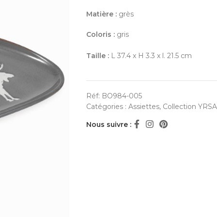
Matière :
grès
Coloris :
gris
Taille :
L 37.4 x H 3.3 x l. 21.5 cm
Réf:
BO984-005
Catégories :
Assiettes
,
Collection YRSA
Nous suivre :