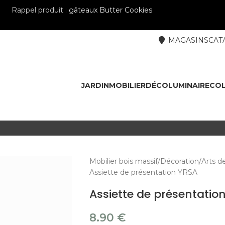
Rappel produit :
gâteaux Butter Cookies
MAGASINS
CAT
JARDIN
MOBILIER
DÉCO
LUMINAIRE
COL
Mobilier bois massif
Décoration
Arts de
Assiette de présentation YRSA
Assiette de présentatio
8.90
€