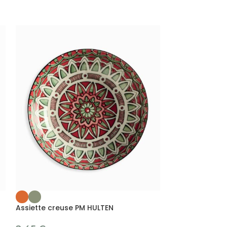
NEW
Assiette plate
Assiette creuse PM HULTEN