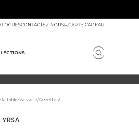
ALOGUES
CONTACTEZ-NOUS
CARTE CADEAU
LECTIONS
 la table
Vaisselle
Assiettes
n YRSA