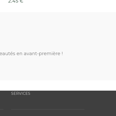
4.95
€
2.45
€
eautés en avant-première !
SERVICES