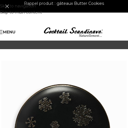
Rappel produit :
gâteaux Butter Cookies
Skip to navigation
Skip to main content
MENU