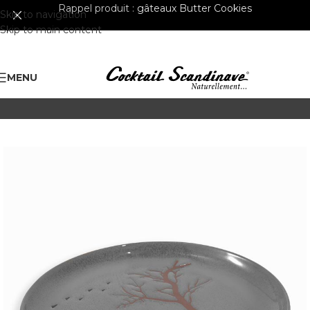
Rappel produit :
gâteaux Butter Cookies
Skip to navigation
Skip to main content
MENU