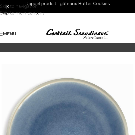
Rappel produit :
gâteaux Butter Cookies
Skip to navigation
Skip to main content
MENU