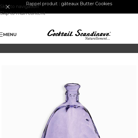
Rappel produit :
gâteaux Butter Cookies
Skip to navigation
Skip to main content
MENU