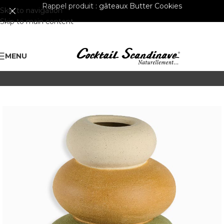
Rappel produit :
gâteaux Butter Cookies
Skip to navigation
Skip to main content
MENU