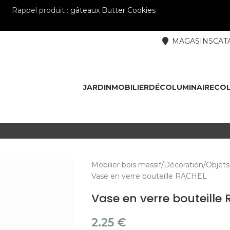
Rappel produit :
gâteaux Butter Cookies
MAGASINS
CAT
JARDIN
MOBILIER
DÉCO
LUMINAIRE
COL
Mobilier bois massif
Décoration
Objets
Vase en verre bouteille RACHEL
Vase en verre bouteille
2.25
€