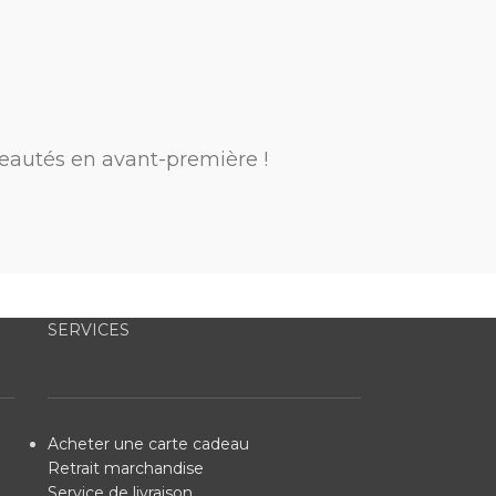
eautés en avant-première !
SERVICES
Acheter une carte cadeau
Retrait marchandise
Service de livraison