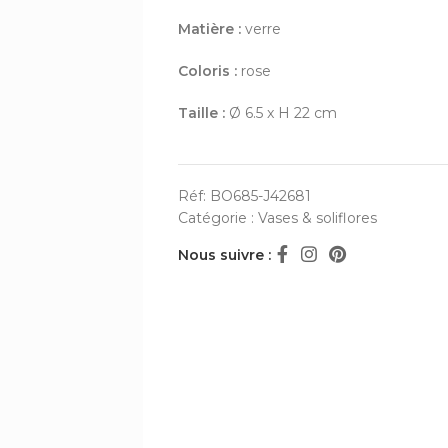
Matière :
verre
Coloris :
rose
Taille :
Ø 6.5 x H 22 cm
Réf:
BO685-J42681
Catégorie :
Vases & soliflores
Nous suivre :