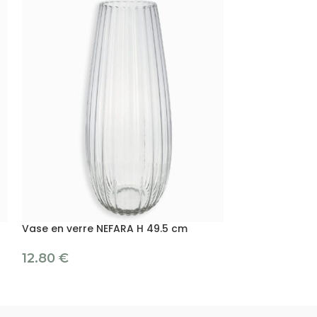
Vase en verre NEFARA H 49.5 cm
Vase miel en v
12.80
€
4.90
€