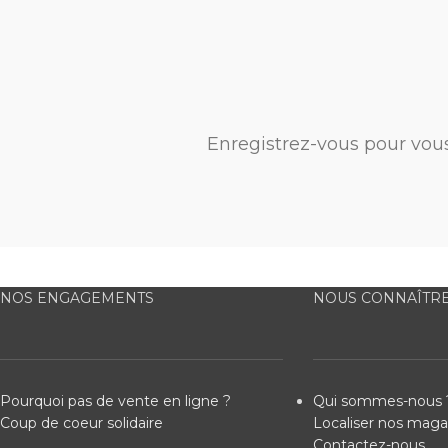
Enregistrez-vous pour vou
NOS ENGAGEMENTS
NOUS CONNAÎTR
Pourquoi pas de vente en ligne ?
Qui sommes-nous 
Coup de coeur solidaire
Localiser nos maga
Contactez-nous