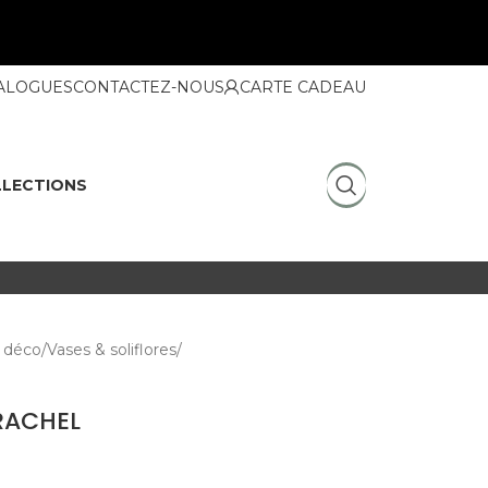
ALOGUES
CONTACTEZ-NOUS
CARTE CADEAU
LECTIONS
 déco
Vases & soliflores
 RACHEL