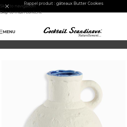
Rappel produit :
gâteaux Butter Cookies
Skip to navigation
Skip to main content
MENU