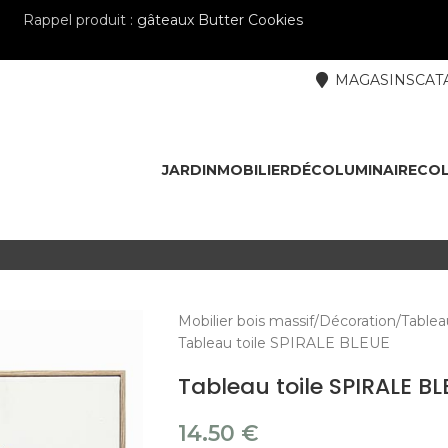
Rappel produit :
gâteaux Butter Cookies
MAGASINS
CAT
JARDIN
MOBILIER
DÉCO
LUMINAIRE
COL
Mobilier bois massif
Décoration
Tablea
Tableau toile SPIRALE BLEUE
Tableau toile SPIRALE B
14.50
€