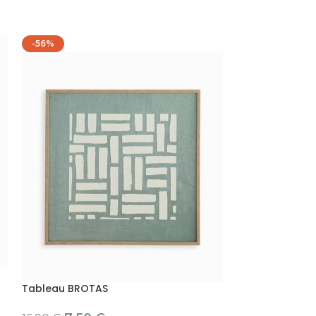
-56%
Tableau HÅNDF
Tableau BROTAS
6.95
€