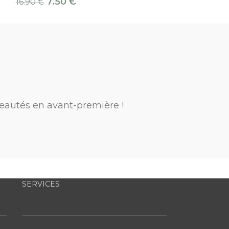
7.50
€
16.90
€
eautés en avant-première !
SERVICES