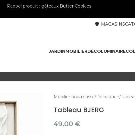
Rappel produit :
gâteaux Butter Cookies
MAGASINS
CAT
JARDIN
MOBILIER
DÉCO
LUMINAIRE
COL
Mobilier bois massif
Décoration
Tablea
Tableau BJERG
49.00
€