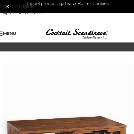
Rappel produit :
gâteaux Butter Cookies
Skip to navigation
Skip to main content
MENU