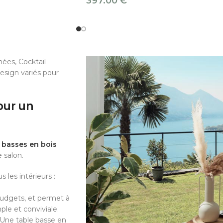
397.00
€
ées, Cocktail
esign variés pour
our un
 basses en bois
 salon.
 les intérieurs :
budgets, et permet à
le et conviviale.
 Une table basse en