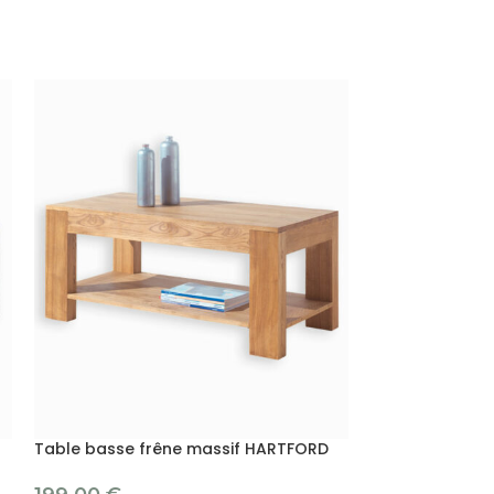
Table basse frêne massif HARTFORD
Table basse pin
MOVING