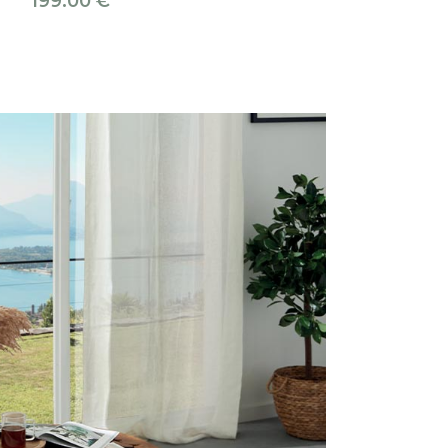
199.00
€
195.00
€