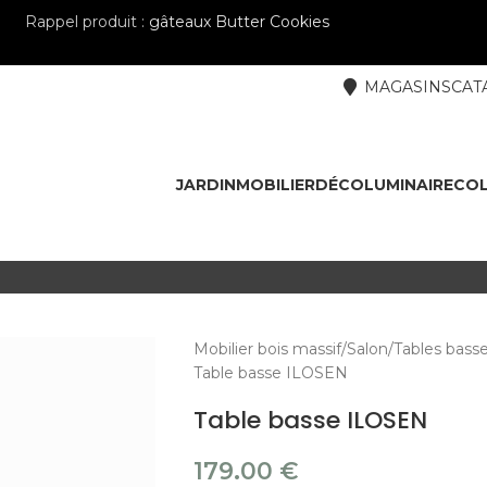
Rappel produit :
gâteaux Butter Cookies
MAGASINS
CAT
JARDIN
MOBILIER
DÉCO
LUMINAIRE
COL
Mobilier bois massif
Salon
Tables bass
Table basse ILOSEN
Table basse ILOSEN
179.00
€