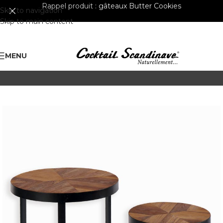
Rappel produit :
gâteaux Butter Cookies
Skip to navigation
Skip to main content
MENU