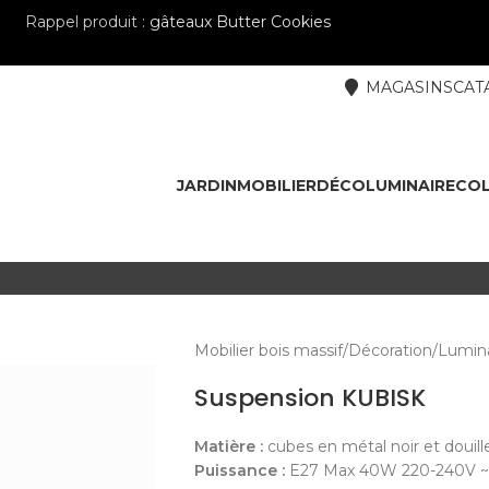
Rappel produit :
gâteaux Butter Cookies
MAGASINS
CAT
JARDIN
MOBILIER
DÉCO
LUMINAIRE
COL
Mobilier bois massif
Décoration
Lumina
Suspension KUBISK
Matière :
cubes en métal noir et douill
Puissance :
E27 Max 40W 220-240V 