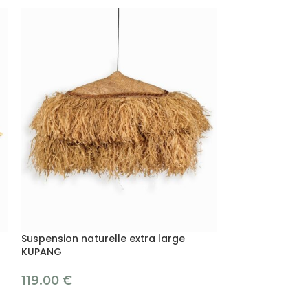
-34%
Suspension naturelle extra large
KUPANG
Suspension sol
119.00
€
39.0
59.00
€