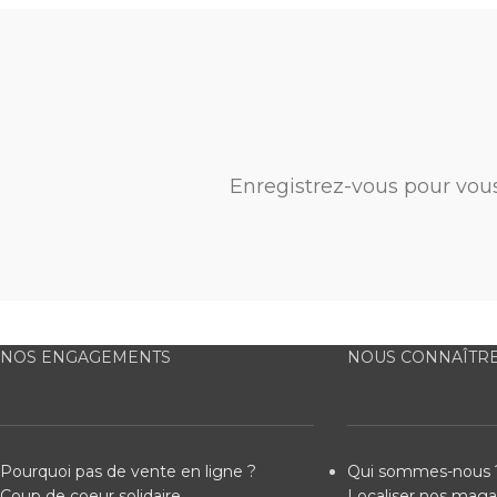
Enregistrez-vous pour vou
NOS ENGAGEMENTS
NOUS CONNAÎTR
Pourquoi pas de vente en ligne ?
Qui sommes-nous 
Coup de coeur solidaire
Localiser nos maga