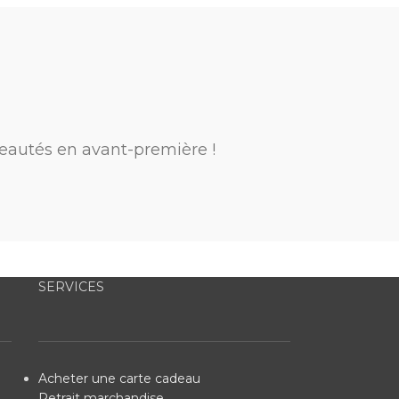
eautés en avant-première !
SERVICES
Acheter une carte cadeau
Retrait marchandise