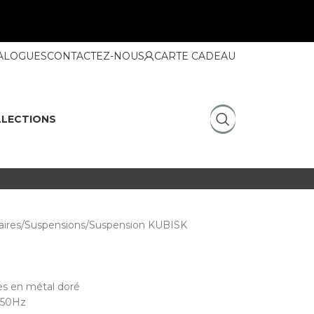
ALOGUES
CONTACTEZ-NOUS
CARTE CADEAU
LECTIONS
ires
Suspensions
Suspension KUBISK
es en métal doré
~50Hz