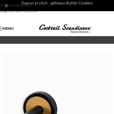
Rappel produit :
gâteaux Butter Cookies
Skip to navigation
Skip to main content
MENU