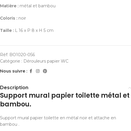
Matière :
métal et bambou
Coloris :
noir
Taille :
L 16 x P 8 x H 5 cm
Réf:
BO1020-056
Catégorie :
Dérouleurs papier WC
Nous suivre :
Description
Support mural papier toilette métal et
bambou.
Support mural papier toilette en métal noir et attache en
bambou .