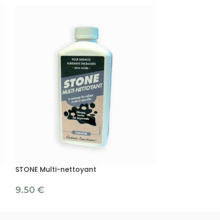
STONE Multi-nettoyant
White PROTECT
9.50
€
19.80
€