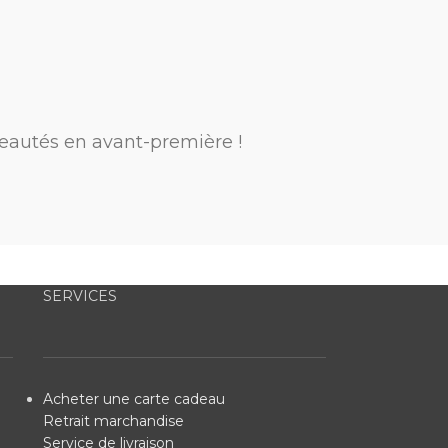
eautés en avant-première !
SERVICES
Acheter une carte cadeau
Retrait marchandise
Service de livraison