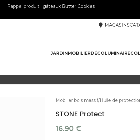
Rappel produit :
gâteaux Butter Cookies
MAGASINS
CAT
JARDIN
MOBILIER
DÉCO
LUMINAIRE
COL
Mobilier bois massif
Huile de protectio
STONE Protect
16.90
€