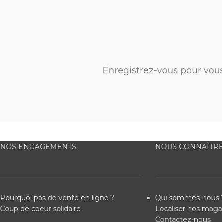
Enregistrez-vous pour vou
NOS ENGAGEMENTS
NOUS CONNAÎTR
Pourquoi pas de vente en ligne ?
Qui sommes-nous 
Coup de coeur solidaire
Localiser nos maga
Contactez-nous