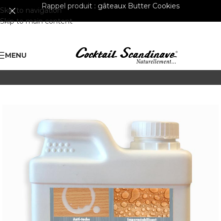
Rappel produit :
gâteaux Butter Cookies
Skip to navigation
Skip to main content
MENU