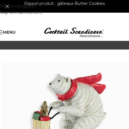
Rappel produit :
gâteaux Butter Cookies
Skip to navigation
Skip to main content
MENU