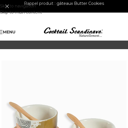
Rappel produit :
gâteaux Butter Cookies
Skip to navigation
Skip to main content
MENU