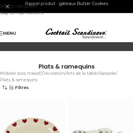
Rappel produit :
gâteaux Butter Cookies
Skip to navigation
Skip to main content
MENU
Plats & ramequins
Mobilier bois massif
Décoration
Arts de la table
Vaisselle
Plats & ramequins
Filtres