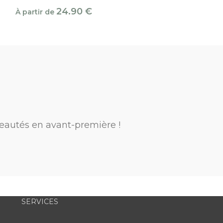
24.90
€
39
À partir de
À partir de
eautés en avant-première !
SERVICES