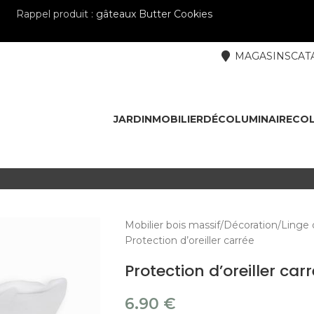
Rappel produit :
gâteaux Butter Cookies
MAGASINS
CAT
JARDIN
MOBILIER
DÉCO
LUMINAIRE
COL
Mobilier bois massif
Décoration
Linge 
Protection d’oreiller carrée
Protection d’oreiller car
6.90
€