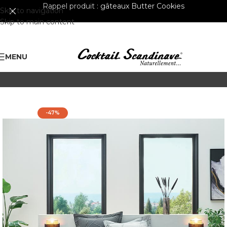
Rappel produit :
gâteaux Butter Cookies
Skip to navigation
Skip to main content
MENU
-47%