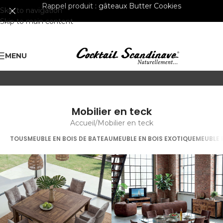
Rappel produit :
gâteaux Butter Cookies
Skip to navigation
Skip to main content
MENU
Mobilier en teck
Accueil
Mobilier en teck
TOUS
MEUBLE EN BOIS DE BATEAU
MEUBLE EN BOIS EXOTIQUE
MEUBLE 